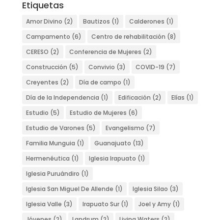
Etiquetas
Amor Divino
(2)
Bautizos
(1)
Calderones
(1)
Campamento
(6)
Centro de rehabilitación
(8)
CERESO
(2)
Conferencia de Mujeres
(2)
Construcción
(5)
Convivio
(3)
COVID-19
(7)
Creyentes
(2)
Día de campo
(1)
Día de la Independencia
(1)
Edificación
(2)
Elías
(1)
Estudio
(5)
Estudio de Mujeres
(6)
Estudio de Varones
(5)
Evangelismo
(7)
Familia Munguia
(1)
Guanajuato
(13)
Hermenéutica
(1)
Iglesia Irapuato
(1)
Iglesia Puruándiro
(1)
Iglesia San Miguel De Allende
(1)
Iglesia Silao
(3)
Iglesia Valle
(3)
Irapuato Sur
(1)
Joel y Amy
(1)
Jóvenes
(2)
Landrum
(2)
Living Waters
(2)