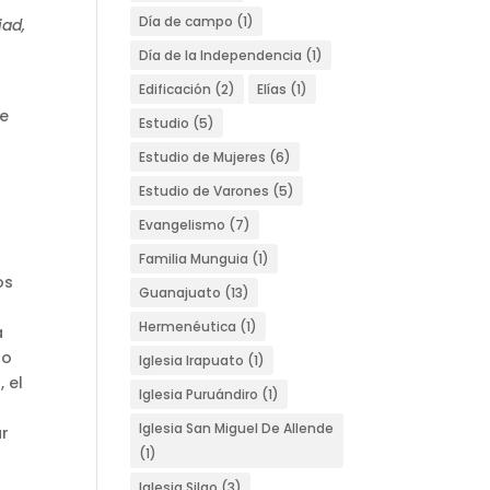
Día de campo
(1)
jad,
Día de la Independencia
(1)
Edificación
(2)
Elías
(1)
ue
Estudio
(5)
Estudio de Mujeres
(6)
Estudio de Varones
(5)
Evangelismo
(7)
a
Familia Munguia
(1)
os
Guanajuato
(13)
Hermenéutica
(1)
a
do
Iglesia Irapuato
(1)
 el
Iglesia Puruándiro
(1)
Iglesia San Miguel De Allende
ar
(1)
Iglesia Silao
(3)