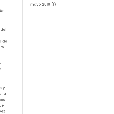
mayo 2019
(1)
ión.
 del
a de
ary
.
,
o y
a lo
nes
ue
vez