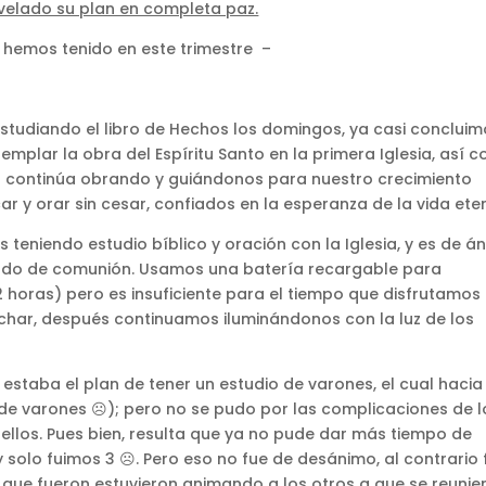
velado su plan en completa paz.
 hemos tenido en este trimestre –
studiando el libro de Hechos los domingos, ya casi concluim
emplar la obra del Espíritu Santo en la primera Iglesia, así 
El continúa obrando y guiándonos para nuestro crecimiento
car y orar sin cesar, confiados en la esperanza de la vida ete
 teniendo estudio bíblico y oración con la Iglesia, y es de á
ndo de comunión. Usamos una batería recargable para
horas) pero es insuficiente para el tiempo que disfrutamos
echar, después continuamos iluminándonos con la luz de los
taba el plan de tener un estudio de varones, el cual hacia
e varones ☹); pero no se pudo por las complicaciones de l
 ellos. Pues bien, resulta que ya no pude dar más tiempo de
y solo fuimos 3 ☹. Pero eso no fue de desánimo, al contrario 
que fueron estuvieron animando a los otros a que se reunie