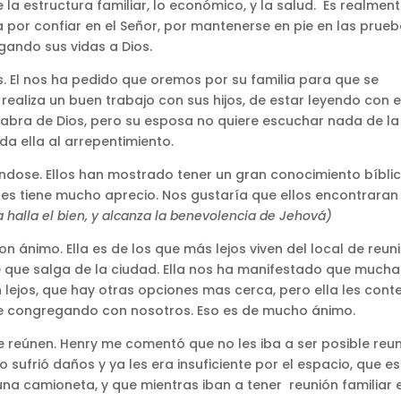
 la estructura familiar, lo económico, y la salud. Es realmen
a por confiar en el Señor, por mantenerse en pie en las prue
gando sus vidas a Dios.
os. El nos ha pedido que oremos por su familia para que se
 realiza un buen trabajo con sus hijos, de estar leyendo con e
abra de Dios, pero su esposa no quiere escuchar nada de la
ada ella al arrepentimiento.
ndose. Ellos han mostrado tener un gran conocimiento bíblic
a les tiene mucho aprecio. Nos gustaría que ellos encontraran
a halla el bien, y alcanza la benevolencia de Jehová)
 ánimo. Ella es de los que más lejos viven del local de reuni
 que salga de la ciudad. Ella nos ha manifestado que mucha
n lejos, que hay otras opciones mas cerca, pero ella les cont
rse congregando con nosotros. Eso es de mucho ánimo.
e reúnen. Henry me comentó que no les iba a ser posible reun
sufrió daños y ya les era insuficiente por el espacio, que e
na camioneta, y que mientras iban a tener reunión familiar 