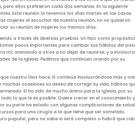
 pero ellos prefirieron cada dos semanas. En la siguiente
ntes. Esta reunión la tenemos los días martes en las casas,
las mujeres al escuchar de nuestra reunión, no se quisieron
iciar su reunión de mujeres los mismos días.
iendo a través de diversas pruebas. Uri hizo como propósito
y tomar pasos importantes para cambiar sus hábitos del pas
ra mí; animando a otros a no dejar de reunirse, y a involucr
dades de la Iglesia. Pedimos que continúen orando por su
 que nuestro Dios hace. El continúa involucrándose más y má
n muchas ocasiones su deseo de corregir su vida, hábitos q
erminado. El ha sido de mucho ánimo para la Iglesia, por su
todo lo que le es posible. Quiere crecer en el conocimiento 
 por su parte ha estado con algunas complicaciones de salud,
cursos para una cirugía a la que tiene que ser sometida.
uro popular, pero no sabe si será completo o habrá que cubr