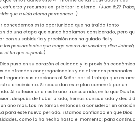
esfuerzo y recursos en priorizar lo eterno. (
Juan 6:27 Traba
omida que a vida eterna permanece…)
r concedernos esta oportunidad que ha traído tanto
 ha sido una etapa que nunca habíamos considerado, pero q
con su sabiduría y precisión nos ha guiado fiel y
 se los pensamientos que tengo acerca de vosotros, dice Jehová,
 el fin que esperaís).
ios puso en su corazón el cuidado y la provisión económic
és de ofrendas congregacionales y de ofrendas personales.
entregando sus oraciones al Señor por el trabajo que estam
uestro crecimiento. Si recuerdan este plan comenzó por un
do. Al reflexionar en este año transcurrido, en lo que Dios h
isión, después de haber orado; hemos considerado y decidi
un año mas. Los invitamos entonces a considerar en oración,
ca para este nuevo periodo. Estamos confiando en que Dios
esidades, como lo ha hecho hasta el momento; para continu