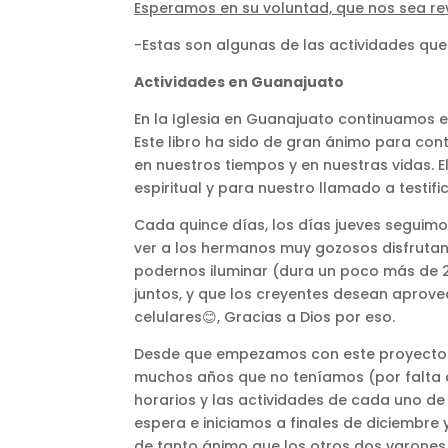
Esperamos en su voluntad, que nos sea re
-Estas son algunas de las actividades que
Actividades en Guanajuato
En la Iglesia en Guanajuato continuamos e
Este libro ha sido de gran ánimo para cont
en nuestros tiempos y en nuestras vidas. 
espiritual y para nuestro llamado a testifi
Cada quince días, los días jueves seguimos
ver a los hermanos muy gozosos disfruta
podernos iluminar (dura un poco más de 2 
juntos, y que los creyentes desean aprov
celulares😊, Gracias a Dios por eso.
Desde que empezamos con este proyecto es
muchos años que no teníamos (por falta d
horarios y las actividades de cada uno de
espera e iniciamos a finales de diciembre 
de tanto ánimo que los otros dos varones 