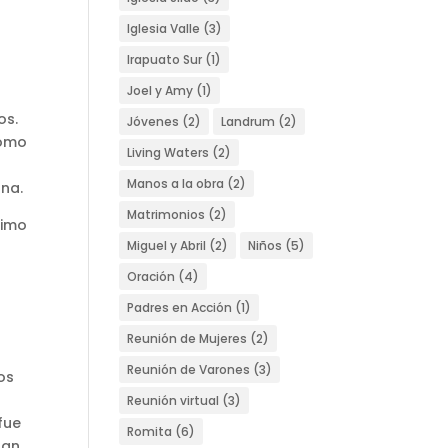
Iglesia Valle
(3)
Irapuato Sur
(1)
Joel y Amy
(1)
os.
Jóvenes
(2)
Landrum
(2)
como
Living Waters
(2)
Manos a la obra
(2)
rna.
Matrimonios
(2)
nimo
Miguel y Abril
(2)
Niños
(5)
Oración
(4)
Padres en Acción
(1)
Reunión de Mujeres
(2)
Reunión de Varones
(3)
os
Reunión virtual
(3)
fue
Romita
(6)
ran.