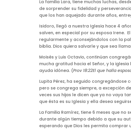
La familia Lara, tiene muchas luchas, desde
de sorprender su fidelidad y perseveranci
que los han aquejado durante años, entre
Isidoro, llegó a nuestra Iglesia hace 4 añ
salven, en especial por su esposa Irene. El
regularmente y aconsejándolos con la pal
biblia. Dios quiera salvarle y que sea llam
Moisés y Luis Octavio, continúan congregá
mucha gratitud hacia el Señor, y la iglesi
ayuda idónea. (
Prov 18:22El que halla espos
Lupita Pérez, ha seguido congregándose con
pero se congrega siempre, a excepción de
veces sus hijas le dicen que ya no vaya ta
que ésta es su Iglesia y ella desea segui
La Familia Ramírez, tiene 6 meses que no s
durante algún tiempo debido a que su auto 
esperando que Dios les permita comprar u